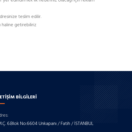
er yer edindirmek ilk hedefiniz olacağı için reklam
resinize teslim edilir.
haline getirebiliriz
LETIŞIM BİLGILERI
res:
M.Ç. 6.Blok No:6604 Unkapanı / Fatih / İSTANBUL