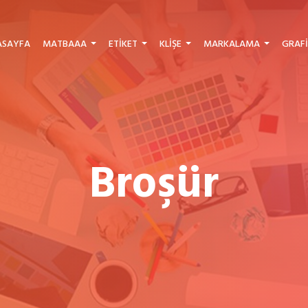
ASAYFA
MATBAAA
ETIKET
KLIŞE
MARKALAMA
GRAFI
Broşür