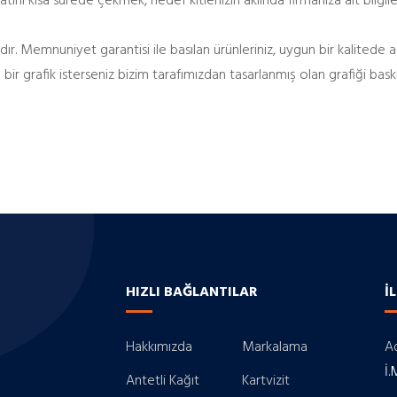
tini kısa sürede çekmek, hedef kitlenizin aklında firmanıza ait bilgil
r. Memnuniyet garantisi ile basılan ürünleriniz, uygun bir kalitede ad
ir grafik isterseniz bizim tarafımızdan tasarlanmış olan grafiği baskı 
HIZLI BAĞLANTILAR
İ
Hakkımızda
Markalama
Ad
İ.
Antetli Kağıt
Kartvizit