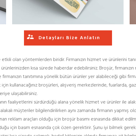
Detayları Bize Anlatın
 etkili olan yöntemlerden biridir. Firmanızın hizmet ve ürünlerini tan
rünlerinizden kısa sürede haberdar edebilirsiniz. Broşür, firmanızın r
 firmanızın tanıtımına yönelik bütün ürünler yer alabileceği gibi firma
için kullanacağınız broşürleri, alışveriş merkezlerinde, fuarlarda, ga
iye ulaşabilirsiniz.
 faaliyetlerini sürdürdüğü alana yönelik hizmet ve ürünler ile alakal
alakalı müşteriler bilgilendirilirken aynı zamanda firmanın yapmış ol
anan reklam araçları olduğu için broşür basımı esnasında dikkat edilm
ğu için basım esnasında çok özen gerektirir. Şunu iyi bilmek gerekir 