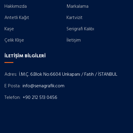
Hakkımızda
Markalama
Antetli Kağıt
Kartvizit
Kaşe
Serigrafi Kalıbı
Çelik Klişe
İletişim
İLETIŞIM BİLGILERI
Adres:
İ.M.Ç. 6.Blok No:6604 Unkapanı / Fatih / İSTANBUL
E Posta:
info@senagrafik.com
Telefon:
+90 212 513 0456